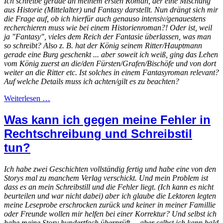
Ich schreibe gerade an meinem ersten Roman, der eine Mischung
aus Historie (Mittelalter) und Fantasy darstellt. Nun drängt sich mir
die Frage auf, ob ich hierfür auch genauso intensiv/genauestens
recherchieren muss wie bei einem Historienroman?! Oder ist, weil
ja "Fantasy", vieles dem Reich der Fantasie überlassen, was man
so schreibt? Also z. B. hat der König seinem Ritter/Hauptmann
gerade eine Burg geschenkt ... aber soweit ich weiß, ging das Lehen
vom König zuerst an die/den Fürsten/Grafen/Bischöfe und von dort
weiter an die Ritter etc. Ist solches in einem Fantasyroman relevant?
Auf welche Details muss ich achten/gilt es zu beachten?
Weiterlesen …
Was kann ich gegen meine Fehler in
Rechtschreibung und Schreibstil
tun?
Ich habe zwei Geschichten vollständig fertig und habe eine von den
Storys mal zu manchem Verlag verschickt. Und mein Problem ist
dass es an mein Schreibstill und die Fehler liegt. (Ich kann es nicht
beurteilen und war nicht dabei) aber ich glaube die Lektoren legten
meine Leseprobe erschrocken zurück und keiner in meiner Famillie
oder Freunde wollen mir helfen bei einer Korrektur? Und selbst ich
habe meine Story hundertfach überprüft ... aber selbst ich kann bald