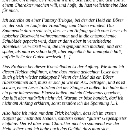
einem Charakter machen will, und hoffe, du hast vielleicht eine Idee
für mich.
Ich schreibe an einer Fantasy-Trilogie, bei der der Held ein Böser
ist, der sich im Laufe der Handlung zum Guten wandelt. Das
Spannende daran soll sein, dass er am Anfang gleich vom Leser als
typischer Bösewicht wahrgenommen und in die entsprechende
Schublade gepackt wird, dass er dann aber in verschiedene
Abenteuer verwickelt wird, die ihn sympathisch machen, und erst
später, als man es schon hofft, aber eigentlich für unmöglich hält,
auf die Seite der Guten wechselt. [...]
Das Problem bei dieser Konstellation ist der Anfang. Wie kann ich
diesen Helden einführen, ohne dass meine gedachten Leser das
Buch gleich wieder zuklappen? Wenn der Held als ein Böser
rüberkommen soll, muss er sich ja wie ein Ar... betragen, und es ist
schwer, einen Leser trotzdem bei der Stange zu halten. Ich habe ihm
ein paar interessante Eigenschaften und ein Geheimnis gegeben,
das hilft aber natürlich nicht viel. Warum er böse handelt, darf ich
nicht am Anfang erklären, sonst zerstöre ich die Spannung [...].
Also habe ich mich mit dem Trick beholfen, dass ich im ersten
Kapitel gar nicht den Helden, sondern seinen "guten" Gegenspieler
einführe. Der ist aber vom Charakter nicht so spannend wie der
Held selber, und ich habe auch das Gefühl, dass man sich