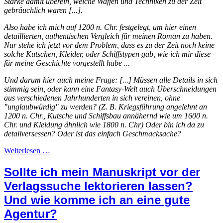
Stärke damit überein, welche Waffen und Techniken zu der Zeit
gebräuchlich waren [...].
Also habe ich mich auf 1200 n. Chr. festgelegt, um hier einen
detaillierten, authentischen Vergleich für meinen Roman zu haben.
Nur stehe ich jetzt vor dem Problem, dass es zu der Zeit noch keine
solche Kutschen, Kleider, oder Schiffstypen gab, wie ich mir diese
für meine Geschichte vorgestellt habe ...
Und darum hier auch meine Frage: [...] Müssen alle Details in sich
stimmig sein, oder kann eine Fantasy-Welt auch Überschneidungen
aus verschiedenen Jahrhunderten in sich vereinen, ohne
"unglaubwürdig" zu werden? (Z. B. Kriegsführung angelehnt an
1200 n. Chr., Kutsche und Schiffsbau annähernd wie um 1600 n.
Chr. und Kleidung ähnlich wie 1800 n. Chr) Oder bin ich da zu
detailversessen? Oder ist das einfach Geschmacksache?
Weiterlesen …
Sollte ich mein Manuskript vor der
Verlagssuche lektorieren lassen?
Und wie komme ich an eine gute
Agentur?