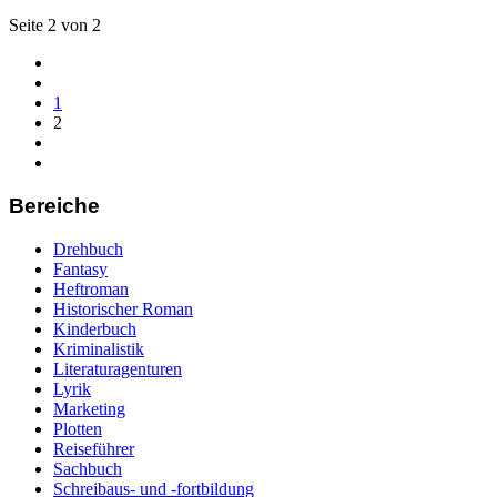
Seite 2 von 2
1
2
Bereiche
Drehbuch
Fantasy
Heftroman
Historischer Roman
Kinderbuch
Kriminalistik
Literaturagenturen
Lyrik
Marketing
Plotten
Reiseführer
Sachbuch
Schreibaus- und -fortbildung