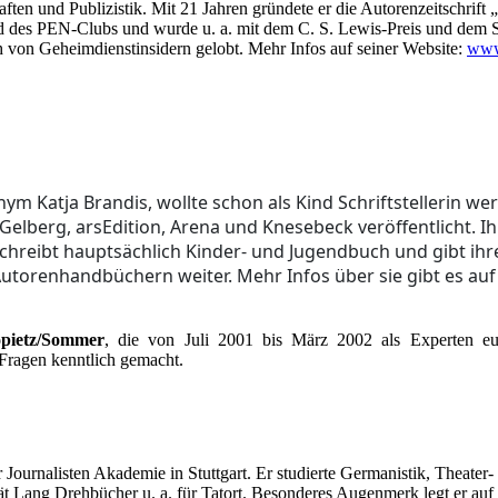
aften und Publizistik. Mit 21 Jahren gründete er die Autorenzeitschrift
ied des PEN-Clubs und wurde u. a. mit dem C. S. Lewis-Preis und dem S
 von Geheimdienstinsidern gelobt. Mehr Infos auf seiner Website:
www.
 Katja Brandis, wollte schon als Kind Schriftstellerin wer
 Gelberg, arsEdition, Arena und Knesebeck veröffentlicht. 
e schreibt hauptsächlich Kinder- und Jugendbuch und gibt i
utorenhandbüchern weiter. Mehr Infos über sie gibt es a
pietz/Sommer
, die von Juli 2001 bis März 2002 als Experten e
 Fragen kenntlich gemacht.
Journalisten Akademie in Stuttgart. Er studierte Germanistik, Theater-
 Lang Drehbücher u. a. für Tatort. Besonderes Augenmerk legt er auf