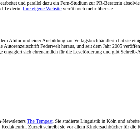
earbeitet und parallel dazu ein Fern-Studium zur PR-Beraterin absolvier
nd Texterin.
Ihre eigene Website
verrät noch mehr über sie.
m Abitur und einer Ausbildung zur Verlagsbuchhändlerin hat sie einige
ie Autorenzeitschrift Federwelt heraus, und seit dem Jahr 2005 veröffe
ge engagiert sich ehrenamtlich für die Leseförderung und gibt Schrei
en-Newsletters
The Tempest
. Sie studierte Linguistik in Köln und arbeit
d Redakteurin. Zurzeit schreibt sie vor allem Kindersachbücher für die