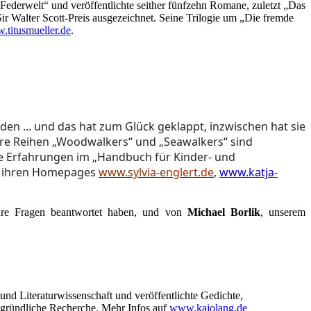
 „Federwelt“ und veröffentlichte seither fünfzehn Romane, zuletzt „Das
ir Walter Scott-Preis ausgezeichnet. Seine Trilogie um „Die fremde
titusmueller.de
.
den ... und das hat zum Glück geklappt, inzwischen hat sie
Ihre Reihen „Woodwalkers“ und „Seawalkers“ sind
hre Erfahrungen im „Handbuch für Kinder- und
uf ihren Homepages
www.sylvia-englert.de
,
www.katja-
ure Fragen beantwortet haben, und von
Michael Borlik
, unserem
 und Literaturwissenschaft und veröffentlichte Gedichte,
 gründliche Recherche. Mehr Infos auf
www.kajolang.de