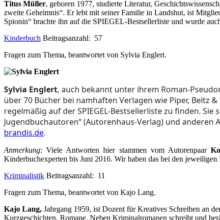
Titus Müller
, geboren 1977, studierte Literatur, Geschichtswissensch
zweite Geheimnis“. Er lebt mit seiner Familie in Landshut, ist Mitgl
Spionin“ brachte ihn auf die SPIEGEL-Bestsellerliste und wurde auch
Kinderbuch
Beitragsanzahl: 57
Fragen zum Thema, beantwortet von Sylvia Englert.
Sylvia Englert
, auch bekannt unter ihrem Roman-Pseudonym
über 70 Bücher bei namhaften Verlagen wie Piper, Beltz &
regelmäßig auf der SPIEGEL-Bestsellerliste zu finden. Si
Jugendbuchautoren“ (Autorenhaus-Verlag) und anderen A
brandis.de
.
Anmerkung
: Viele Antworten hier stammen vom Autorenpaar
Ko
Kinderbuchexperten bis Juni 2016. Wir haben das bei den jeweiligen
Kriminalistik
Beitragsanzahl: 11
Fragen zum Thema, beantwortet von Kajo Lang.
Kajo Lang,
Jahrgang 1959, ist Dozent für Kreatives Schreiben an der 
Kurzgeschichten, Romane. Neben Kriminalromanen schreibt und berät