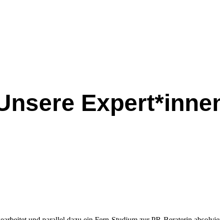
Unsere Expert*inne
earbeitet und parallel dazu ein Fern-Studium zur PR-Beraterin absolvier